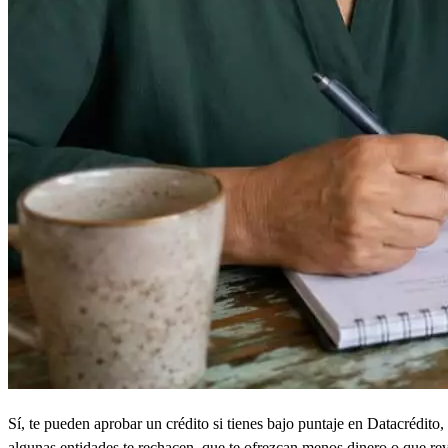
Sí, te pueden aprobar un crédito si tienes bajo puntaje en Datacrédito
algunas entidades te rechacen, que te ofrezcan menos dinero o que re