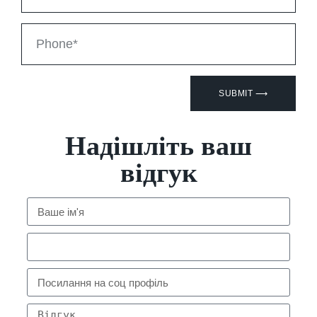
SUBMIT ⟶
Надішліть ваш
відгук