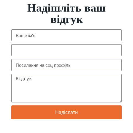
Надішліть ваш
відгук
Надіслати