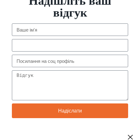
Надішліть ваш
відгук
Надіслати